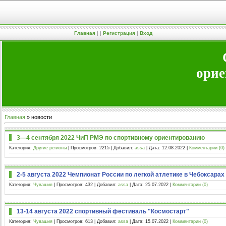
Главная
|
|
Регистрация
|
Вход
орие
Главная
»
новости
3—4 сентября 2022 ЧиП РМЭ по спортивному ориентированию
Категория:
Другие регионы
| Просмотров: 2215 | Добавил:
assa
| Дата:
12.08.2022
|
Комментарии (0)
2-5 августа 2022 Чемпионат России по легкой атлетике в Чебоксарах
Категория:
Чувашия
| Просмотров: 432 | Добавил:
assa
| Дата:
25.07.2022
|
Комментарии (0)
13-14 августа 2022 спортивный фестиваль "Космостарт"
Категория:
Чувашия
| Просмотров: 613 | Добавил:
assa
| Дата:
15.07.2022
|
Комментарии (0)