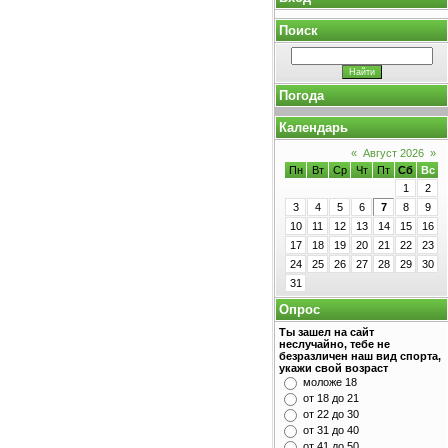
Поиск
Погода
Календарь
«
Август 2026
»
Пн
Вт
Ср
Чт
Пт
Сб
Вс
1
2
3
4
5
6
7
8
9
10
11
12
13
14
15
16
17
18
19
20
21
22
23
24
25
26
27
28
29
30
31
Опрос
Ты зашел на сайт
неслучайно, тебе не
безразличен наш вид спорта,
укажи свой возраст
моложе 18
от 18 до 21
от 22 до 30
от 31 до 40
от 41 до 50