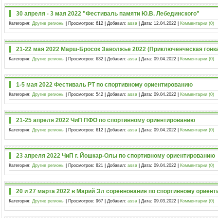
30 апреля - 3 мая 2022 "Фестиваль памяти Ю.В. Лебединского"
Категория:
Другие регионы
| Просмотров: 612 | Добавил:
assa
| Дата:
12.04.2022
|
Комментарии (0)
21-22 мая 2022 Марш-Бросок Заволжье 2022 (Приключенческая гонк
Категория:
Другие регионы
| Просмотров: 632 | Добавил:
assa
| Дата:
09.04.2022
|
Комментарии (0)
1-5 мая 2022 Фестиваль РТ по спортивному ориентированию
Категория:
Другие регионы
| Просмотров: 542 | Добавил:
assa
| Дата:
09.04.2022
|
Комментарии (0)
21-25 апреля 2022 ЧиП ПФО по спортивному ориентированию
Категория:
Другие регионы
| Просмотров: 612 | Добавил:
assa
| Дата:
09.04.2022
|
Комментарии (0)
23 апреля 2022 ЧиП г. Йошкар-Олы по спортивному ориентированию
Категория:
Другие регионы
| Просмотров: 821 | Добавил:
assa
| Дата:
09.04.2022
|
Комментарии (0)
20 и 27 марта 2022 в Марий Эл соревнования по спортивному ориен
Категория:
Другие регионы
| Просмотров: 967 | Добавил:
assa
| Дата:
09.03.2022
|
Комментарии (0)