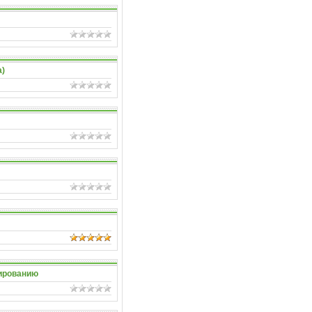
а)
тированию