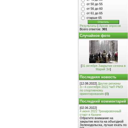
от 50 до 55
от 56 до 60
от 61 до 65
старше 65
Результаты
|
Архив опросов
Всего ответов:
301
Случайное фото
[
31 октября Закрытие сезона в
Марий Эл
]
Последняя новость
[12.08.2022]
Другие регионы
3—4 сентября 2022 ЧиП РМЭ
по спортивному
ориентированию
(
0
)
Последний комментарий
[02.06.2022]
4 июня 2022 Тренировочный
старт в Казани
Обратите внимание на
закрытие моста на объездной
Зеленодольска, лучше ехать по